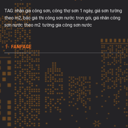
TAG:
nhận gia công sơn
, c
ông th
ợ s
ơn 1 ng
ày, giá s
ơn tư
ờng
theo m2
,
b
áo giá thi công s
ơn nư
ớc trọn g
ói, giá nhân công
s
ơn nư
ớc theo m2 t
ư
ờng
gia công sơn nước
FANPAGE