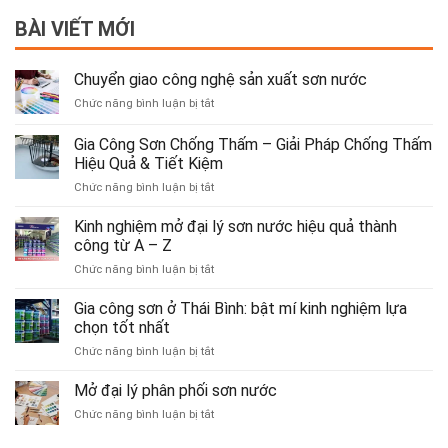
BÀI VIẾT MỚI
Chuyển giao công nghệ sản xuất sơn nước
ở
Chức năng bình luận bị tắt
Chuyển
giao
Gia Công Sơn Chống Thấm – Giải Pháp Chống Thấm
công
Hiệu Quả & Tiết Kiệm
nghệ
ở
Chức năng bình luận bị tắt
sản
Gia
xuất
Công
sơn
Kinh nghiệm mở đại lý sơn nước hiệu quả thành
Sơn
nước
công từ A – Z
Chống
ở
Chức năng bình luận bị tắt
Thấm
Kinh
–
nghiệm
Gia công sơn ở Thái Bình: bật mí kinh nghiệm lựa
Giải
mở
Pháp
chọn tốt nhất
đại
Chống
ở
Chức năng bình luận bị tắt
lý
Thấm
Gia
sơn
Hiệu
công
Mở đại lý phân phối sơn nước
nước
Quả
sơn
hiệu
&
ở
Chức năng bình luận bị tắt
ở
quả
Tiết
Mở
Thái
thành
Kiệm
đại