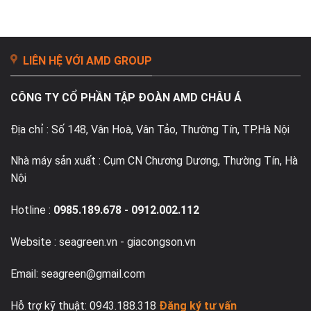
lý
bật
từ
phân
mí
A
phối
kinh
–
sơn
nghiệm
Z
nước
lựa
LIÊN HỆ VỚI AMD GROUP
chọn
tốt
nhất
CÔNG TY CỔ PHẦN TẬP ĐOÀN AMD CHÂU Á
Địa chỉ : Số 148, Vân Hoà, Vân Tảo, Thường Tín, TP.Hà Nội
Nhà máy sản xuất : Cụm CN Chương Dương, Thường Tín, Hà
Nội
Hotline :
0985.189.678
-
0912.002.112
Website : seagreen.vn -
giacongson.vn
Email: seagreen@gmail.com
Hỗ trợ kỹ thuật: 0943.188.318
Đăng ký tư vấn