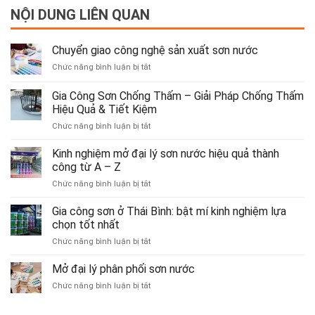
Bình:
công
NỘI DUNG LIÊN QUAN
lý
bật
từ
phân
mí
A
phối
kinh
–
sơn
Chuyển giao công nghệ sản xuất sơn nước
nghiệm
Z
nước
lựa
ở
Chức năng bình luận bị tắt
chọn
Chuyển
tốt
giao
Gia Công Sơn Chống Thấm – Giải Pháp Chống Thấm
nhất
công
Hiệu Quả & Tiết Kiệm
nghệ
ở
Chức năng bình luận bị tắt
sản
Gia
xuất
Công
sơn
Kinh nghiệm mở đại lý sơn nước hiệu quả thành
Sơn
nước
công từ A – Z
Chống
ở
Chức năng bình luận bị tắt
Thấm
Kinh
–
nghiệm
Gia công sơn ở Thái Bình: bật mí kinh nghiệm lựa
Giải
mở
Pháp
chọn tốt nhất
đại
Chống
ở
Chức năng bình luận bị tắt
lý
Thấm
Gia
sơn
Hiệu
công
Mở đại lý phân phối sơn nước
nước
Quả
sơn
hiệu
&
ở
Chức năng bình luận bị tắt
ở
quả
Tiết
Mở
Thái
thành
Kiệm
đại
Bình:
công