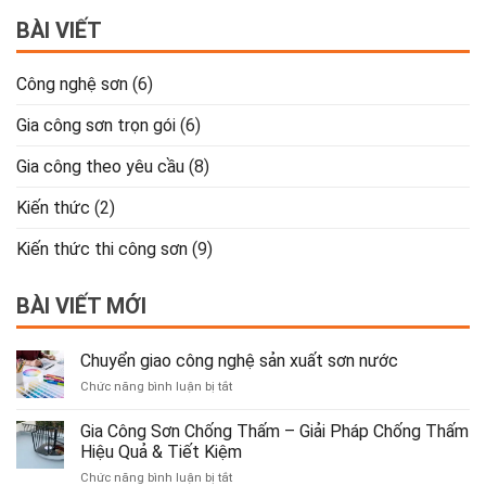
BÀI VIẾT
Công nghệ sơn
(6)
Gia công sơn trọn gói
(6)
Gia công theo yêu cầu
(8)
Kiến thức
(2)
Kiến thức thi công sơn
(9)
BÀI VIẾT MỚI
Chuyển giao công nghệ sản xuất sơn nước
ở
Chức năng bình luận bị tắt
Chuyển
giao
Gia Công Sơn Chống Thấm – Giải Pháp Chống Thấm
công
Hiệu Quả & Tiết Kiệm
nghệ
ở
Chức năng bình luận bị tắt
sản