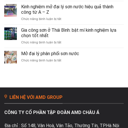
Gia
xuất
Công
sơn
Kinh nghiệm mở đại lý sơn nước hiệu quả thành
Sơn
nước
công từ A – Z
Chống
ở
Chức năng bình luận bị tắt
Thấm
Kinh
–
nghiệm
Gia công sơn ở Thái Bình: bật mí kinh nghiệm lựa
Giải
mở
Pháp
chọn tốt nhất
đại
Chống
ở
Chức năng bình luận bị tắt
lý
Thấm
Gia
sơn
Hiệu
công
Mở đại lý phân phối sơn nước
nước
Quả
sơn
hiệu
&
ở
Chức năng bình luận bị tắt
ở
quả
Tiết
Mở
Thái
thành
Kiệm
đại
Bình:
công
lý
bật
từ
phân
mí
A
phối
kinh
–
sơn
nghiệm
Z
nước
lựa
LIÊN HỆ VỚI AMD GROUP
chọn
tốt
nhất
CÔNG TY CỔ PHẦN TẬP ĐOÀN AMD CHÂU Á
Địa chỉ : Số 148, Vân Hoà, Vân Tảo, Thường Tín, TP.Hà Nội