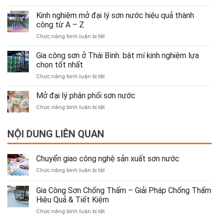
Gia
xuất
Công
sơn
Kinh nghiệm mở đại lý sơn nước hiệu quả thành
Sơn
nước
công từ A – Z
Chống
ở
Chức năng bình luận bị tắt
Thấm
Kinh
–
nghiệm
Gia công sơn ở Thái Bình: bật mí kinh nghiệm lựa
Giải
mở
Pháp
chọn tốt nhất
đại
Chống
ở
Chức năng bình luận bị tắt
lý
Thấm
Gia
sơn
Hiệu
công
Mở đại lý phân phối sơn nước
nước
Quả
sơn
hiệu
&
ở
Chức năng bình luận bị tắt
ở
quả
Tiết
Mở
Thái
thành
Kiệm
đại
Bình:
công
NỘI DUNG LIÊN QUAN
lý
bật
từ
phân
mí
A
phối
kinh
–
sơn
Chuyển giao công nghệ sản xuất sơn nước
nghiệm
Z
nước
lựa
ở
Chức năng bình luận bị tắt
chọn
Chuyển
tốt
giao
Gia Công Sơn Chống Thấm – Giải Pháp Chống Thấm
nhất
công
Hiệu Quả & Tiết Kiệm
nghệ
ở
Chức năng bình luận bị tắt
sản