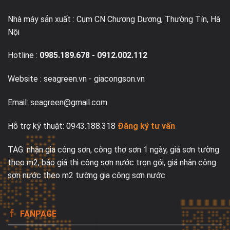
Nhà máy sản xuất : Cụm CN Chương Dương, Thường Tín, Hà
Nội
Hotline :
0985.189.678
-
0912.002.112
Website : seagreen.vn -
giacongson.vn
Email: seagreen@gmail.com
Hỗ trợ kỹ thuật: 0943.188.318
Đăng ký tư vấn
TAG:
nhận gia công sơn
, c
ông th
ợ s
ơn 1 ng
ày, giá s
ơn tư
ờng
theo m2
,
b
áo giá thi công s
ơn nư
ớc trọn g
ói, giá nhân công
s
ơn nư
ớc theo m2 t
ư
ờng
gia công sơn nước
FANPAGE