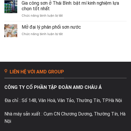
nghiệm
Gia công sơn ở Thái Bình: bật mí kinh nghiệm lựa
Giải
mở
Pháp
chọn tốt nhất
đại
Chống
ở
Chức năng bình luận bị tắt
lý
Thấm
Gia
sơn
Hiệu
công
Mở đại lý phân phối sơn nước
nước
Quả
sơn
hiệu
&
ở
Chức năng bình luận bị tắt
ở
quả
Tiết
Mở
Thái
thành
Kiệm
đại
Bình:
công
lý
bật
từ
phân
mí
A
phối
kinh
–
sơn
nghiệm
Z
nước
lựa
LIÊN HỆ VỚI AMD GROUP
chọn
tốt
nhất
CÔNG TY CỔ PHẦN TẬP ĐOÀN AMD CHÂU Á
Địa chỉ : Số 148, Vân Hoà, Vân Tảo, Thường Tín, TP.Hà Nội
Nhà máy sản xuất : Cụm CN Chương Dương, Thường Tín, Hà
Nội