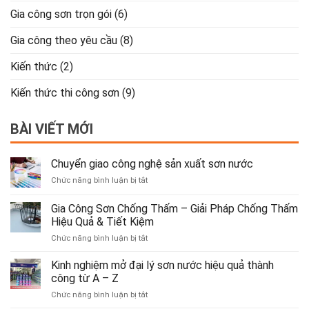
Gia công sơn trọn gói
(6)
Gia công theo yêu cầu
(8)
Kiến thức
(2)
Kiến thức thi công sơn
(9)
BÀI VIẾT MỚI
Chuyển giao công nghệ sản xuất sơn nước
ở
Chức năng bình luận bị tắt
Chuyển
giao
Gia Công Sơn Chống Thấm – Giải Pháp Chống Thấm
công
Hiệu Quả & Tiết Kiệm
nghệ
ở
Chức năng bình luận bị tắt
sản
Gia
xuất
Công
sơn
Kinh nghiệm mở đại lý sơn nước hiệu quả thành
Sơn
nước
công từ A – Z
Chống
ở
Chức năng bình luận bị tắt
Thấm
Kinh
–