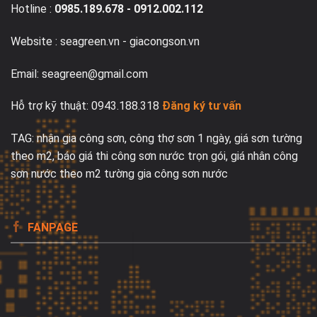
Hotline :
0985.189.678
-
0912.002.112
Website : seagreen.vn -
giacongson.vn
Email: seagreen@gmail.com
Hỗ trợ kỹ thuật: 0943.188.318
Đăng ký tư vấn
TAG:
nhận gia công sơn
, c
ông th
ợ s
ơn 1 ng
ày, giá s
ơn tư
ờng
theo m2
,
b
áo giá thi công s
ơn nư
ớc trọn g
ói, giá nhân công
s
ơn nư
ớc theo m2 t
ư
ờng
gia công sơn nước
FANPAGE