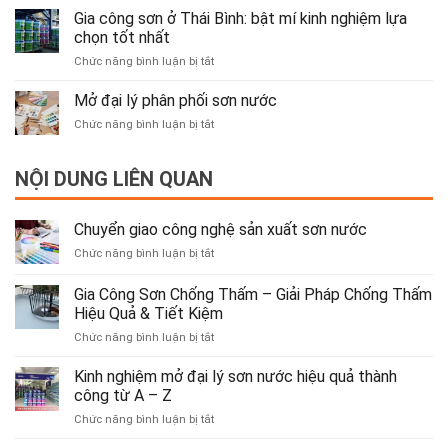
nghiệm
Gia công sơn ở Thái Bình: bật mí kinh nghiệm lựa
Giải
mở
Pháp
chọn tốt nhất
đại
Chống
ở
Chức năng bình luận bị tắt
lý
Thấm
Gia
sơn
Hiệu
công
Mở đại lý phân phối sơn nước
nước
Quả
sơn
hiệu
&
ở
Chức năng bình luận bị tắt
ở
quả
Tiết
Mở
Thái
thành
Kiệm
đại
Bình:
công
NỘI DUNG LIÊN QUAN
lý
bật
từ
phân
mí
A
phối
kinh
–
sơn
Chuyển giao công nghệ sản xuất sơn nước
nghiệm
Z
nước
lựa
ở
Chức năng bình luận bị tắt
chọn
Chuyển
tốt
giao
Gia Công Sơn Chống Thấm – Giải Pháp Chống Thấm
nhất
công
Hiệu Quả & Tiết Kiệm
nghệ
ở
Chức năng bình luận bị tắt
sản
Gia
xuất
Công
sơn
Kinh nghiệm mở đại lý sơn nước hiệu quả thành
Sơn
nước
công từ A – Z
Chống
ở
Chức năng bình luận bị tắt
Thấm
Kinh
–