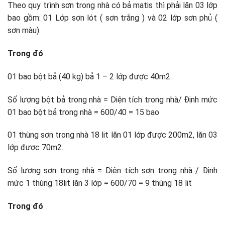
Theo quy trình sơn trong nhà có bả matis thì phải lăn 03 lớp
bao gồm: 01 Lớp sơn lót ( sơn trắng ) và 02 lớp sơn phủ (
sơn màu).
Trong đó
01 bao bột bả (40 kg) bả 1 – 2 lớp được 40m2.
Số lượng bột bả trong nhà = Diện tích trong nhà/ Định mức
01 bao bột bả trong nhà = 600/40 = 15 bao
01 thùng sơn trong nhà 18 lit lăn 01 lớp được 200m2, lăn 03
lớp được 70m2.
Số lượng sơn trong nhà = Diện tích sơn trong nhà / Định
mức 1 thùng 18lit lăn 3 lớp = 600/70 = 9 thùng 18 lit
Trong đó