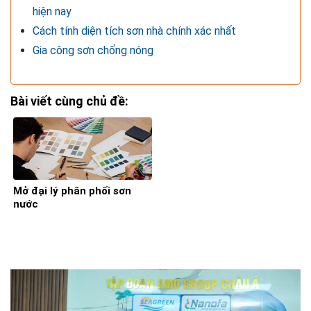
hiện nay
Cách tính diện tích sơn nhà chính xác nhất
Gia công sơn chống nóng
Bài viết cùng chủ đề:
Mở đại lý phân phối sơn
nước