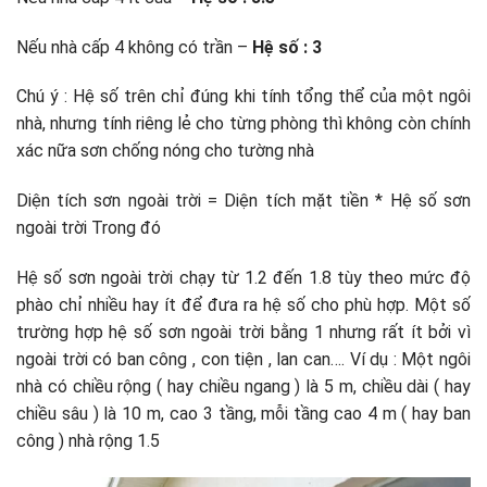
Nếu nhà cấp 4 không có trần –
Hệ số : 3
Chú ý : Hệ số trên chỉ đúng khi tính tổng thể của một ngôi
nhà, nhưng tính riêng lẻ cho từng phòng thì không còn chính
xác nữa sơn chống nóng cho tường nhà
Diện tích sơn ngoài trời = Diện tích mặt tiền * Hệ số sơn
ngoài trời Trong đó
Hệ số sơn ngoài trời chạy từ 1.2 đến 1.8 tùy theo mức độ
phào chỉ nhiều hay ít để đưa ra hệ số cho phù hợp. Một số
trường hợp hệ số sơn ngoài trời bằng 1 nhưng rất ít bởi vì
ngoài trời có ban công , con tiện , lan can…. Ví dụ : Một ngôi
nhà có chiều rộng ( hay chiều ngang ) là 5 m, chiều dài ( hay
chiều sâu ) là 10 m, cao 3 tầng, mỗi tầng cao 4 m ( hay ban
công ) nhà rộng 1.5