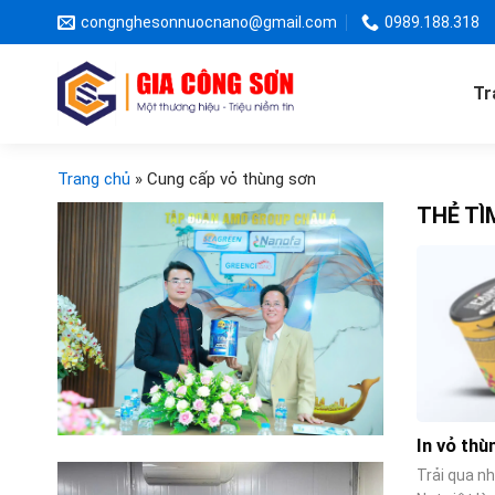
Skip
congnghesonnuocnano@gmail.com
0989.188.318
to
content
Tr
Trang chủ
»
Cung cấp vỏ thùng sơn
THẺ TÌ
In vỏ thù
Trải qua nh