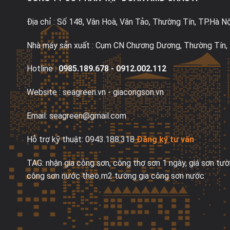
Địa chỉ : Số 148, Vân Hoà, Vân Tảo, Thường Tín, TP.Hà Nộ
Nhà máy sản xuất : Cụm CN Chương Dương, Thường Tín, 
Hotline :
0985.189.678
-
0912.002.112
Website : seagreen.vn -
giacongson.vn
Email: seagreen@gmail.com
Hỗ trợ kỹ thuật: 0943.188.318
Đăng ký tư vấn
TAG:
nhận gia công sơn
, c
ông th
ợ s
ơn 1 ng
ày, giá s
ơn tư
ờ
công s
ơn nư
ớc theo m2 t
ư
ờng
gia công sơn nước