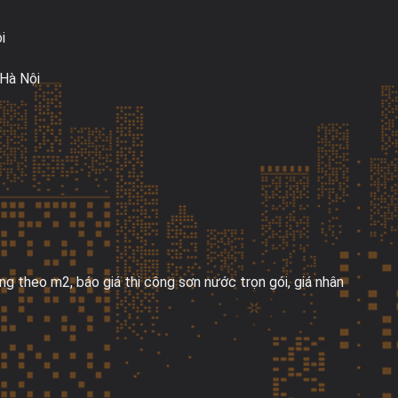
i
Hà Nội
ng theo m2
,
b
áo giá thi công s
ơn nư
ớc trọn g
ói, giá nhân