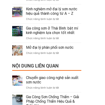
Gia
sơn
Công
nước
Kinh nghiệm mở đại lý sơn nước
Sơn
hiệu quả thành công từ A – Z
Chống
ở
Chức năng bình luận bị tắt
Thấm
Kinh
–
nghiệm
Gia công sơn ở Thái Bình: bật mí
Giải
mở
Pháp
kinh nghiệm lựa chọn tốt nhất
đại
Chống
ở
Chức năng bình luận bị tắt
lý
Thấm
Gia
sơn
Hiệu
công
Mở đại lý phân phối sơn nước
nước
Quả
sơn
hiệu
&
ở
Chức năng bình luận bị tắt
ở
quả
Tiết
Mở
Thái
thành
Kiệm
đại
Bình:
công
NỘI DUNG LIÊN QUAN
lý
bật
từ
phân
mí
A
phối
kinh
–
sơn
Chuyển giao công nghệ sản xuất
nghiệm
Z
nước
sơn nước
lựa
chọn
ở
Chức năng bình luận bị tắt
tốt
Chuyển
nhất
giao
Gia Công Sơn Chống Thấm – Giải
công
Pháp Chống Thấm Hiệu Quả &
nghệ