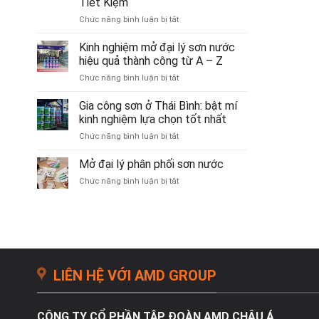
Tiết Kiệm
sản
ở
Chức năng bình luận bị tắt
xuất
Gia
sơn
Công
nước
Kinh nghiệm mở đại lý sơn nước
Sơn
hiệu quả thành công từ A – Z
Chống
ở
Chức năng bình luận bị tắt
Thấm
Kinh
–
nghiệm
Gia công sơn ở Thái Bình: bật mí
Giải
mở
Pháp
kinh nghiệm lựa chọn tốt nhất
đại
Chống
ở
Chức năng bình luận bị tắt
lý
Thấm
Gia
sơn
Hiệu
công
Mở đại lý phân phối sơn nước
nước
Quả
sơn
hiệu
&
ở
Chức năng bình luận bị tắt
ở
quả
Tiết
Mở
Thái
thành
Kiệm
đại
Bình:
công
lý
bật
từ
phân
mí
A
phối
kinh
–
sơn
nghiệm
Z
nước
lựa
LIÊN HỆ VỚI AMD GROUP
chọn
tốt
nhất
CÔNG TY CỔ PHẦN TẬP ĐOÀN AMD CHÂU Á