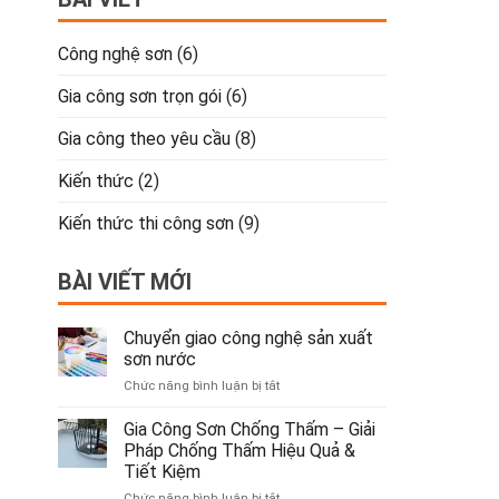
Công nghệ sơn
(6)
Gia công sơn trọn gói
(6)
Gia công theo yêu cầu
(8)
Kiến thức
(2)
Kiến thức thi công sơn
(9)
BÀI VIẾT MỚI
Chuyển giao công nghệ sản xuất
sơn nước
ở
Chức năng bình luận bị tắt
Chuyển
giao
Gia Công Sơn Chống Thấm – Giải
công
Pháp Chống Thấm Hiệu Quả &
nghệ
Tiết Kiệm
sản
ở
Chức năng bình luận bị tắt
xuất