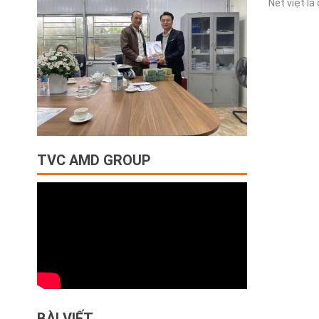
Net việt là 
TVC AMD GROUP
BÀI VIẾT